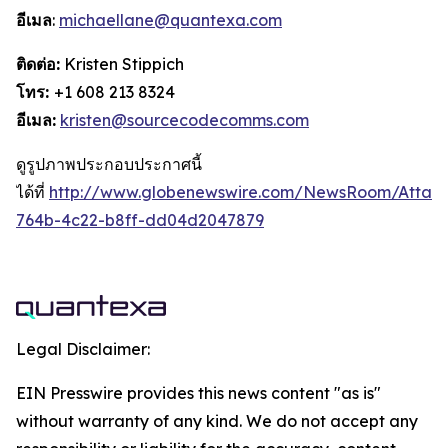
อีเมล
:
michaellane@quantexa.com
ติดต่อ:
Kristen Stippich
โทร:
+1 608 213 8324
อีเมล:
kristen@sourcecodecomms.com
ดูรูปภาพประกอบประกาศนี้
ได้ที่
http://www.globenewswire.com/NewsRoom/Attac
764b-4c22-b8ff-dd04d2047879
Legal Disclaimer:
EIN Presswire provides this news content "as is"
without warranty of any kind. We do not accept any